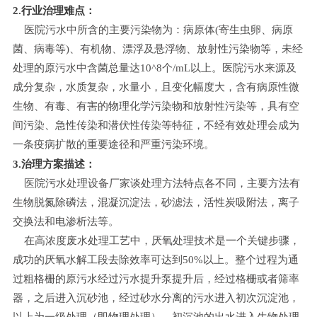
2.行业治理难点：
医院污水中所含的主要污染物为：病原体(寄生虫卵、病原
菌、病毒等)、有机物、漂浮及悬浮物、放射性污染物等，未经
处理的原污水中含菌总量达10^8个/mL以上。医院污水来源及
成分复杂，水质复杂，水量小，且变化幅度大，含有病原性微
生物、有毒、有害的物理化学污染物和放射性污染等，具有空
间污染、急性传染和潜伏性传染等特征，不经有效处理会成为
一条疫病扩散的重要途径和严重污染环境。
3.治理方案描述：
医院污水处理设备厂家谈处理方法特点各不同，主要方法有
生物脱氮除磷法，混凝沉淀法，砂滤法，活性炭吸附法，离子
交换法和电渗析法等。
在高浓度废水处理工艺中，厌氧处理技术是一个关键步骤，
成功的厌氧水解工段去除效率可达到50%以上。整个过程为通
过粗格栅的原污水经过污水提升泵提升后，经过格栅或者筛率
器，之后进入沉砂池，经过砂水分离的污水进入初次沉淀池，
以上为一级处理（即物理处理），初沉池的出水进入生物处理