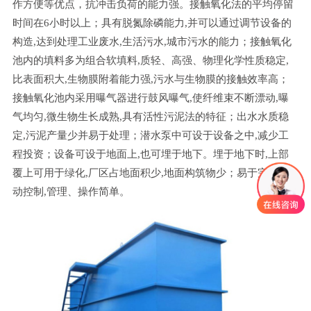
作方便等优点，抗冲击负荷的能力强。接触氧化法的平均停留
时间在6小时以上；具有脱氮除磷能力,并可以通过调节设备的
构造,达到处理工业废水,生活污水,城市污水的能力；接触氧化
池内的填料多为组合软填料,质轻、高强、物理化学性质稳定,
比表面积大,生物膜附着能力强,污水与生物膜的接触效率高；
接触氧化池内采用曝气器进行鼓风曝气,使纤维束不断漂动,曝
气均匀,微生物生长成熟,具有活性污泥法的特征；出水水质稳
定,污泥产量少并易于处理；潜水泵中可设于设备之中,减少工
程投资；设备可设于地面上,也可埋于地下。埋于地下时,上部
覆上可用于绿化,厂区占地面积少,地面构筑物少；易于完成自
动控制,管理、操作简单。